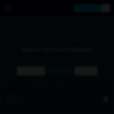
Ambassadeur
UN JOUR, UNE PAROLE
365 Pensées par Yannis Gautier ·
#
218
Avancer sans tout comprendre
Samedi 8 Août 2026
Précédent
Suivant
AUJOURD'HUI
ÉCOUTE LA PENSÉE DU JOUR
0:00
0:48