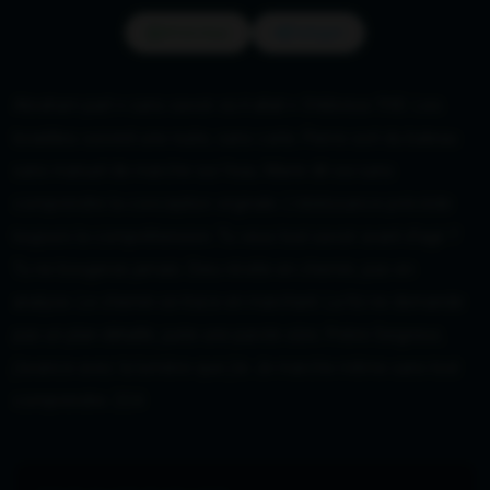
WhatsApp
Partager
Abraham part « sans savoir où il allait » (Hébreux 11:8). Les
Israélites suivent une nuée, sans carte. Pierre sort du bateau
sans manuel de marche sur l’eau. Marie dit oui sans
comprendre la conception virginale. L’obéissance précède
toujours la compréhension. Tu veux tout savoir avant d’agir ?
Tu ne bougeras jamais. Dieu révèle en chemin, pas en
analyse. Le chemin se trace en marchant. La foi ne demande
pas un plan détaillé, juste une parole sûre. Prière Seigneur,
j’avance avec la lumière que j’ai. Je marche même sans tout
comprendre. 224