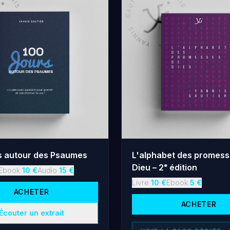
s autour des Psaumes
L'alphabet des promess
Dieu – 2ᵉ édition
Ebook
10
€
Audio
15
€
Livre
10
€
Ebook
5
€
ACHETER
ACHETER
Écouter un extrait