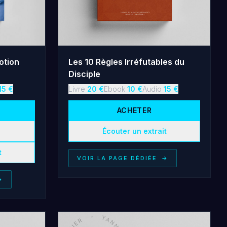
otion
Les 10 Règles Irréfutables du
Disciple
15
€
Livre
20
€
Ebook
10
€
Audio
15
€
ACHETER
Écouter un extrait
t
VOIR LA PAGE DÉDIÉE
→
→