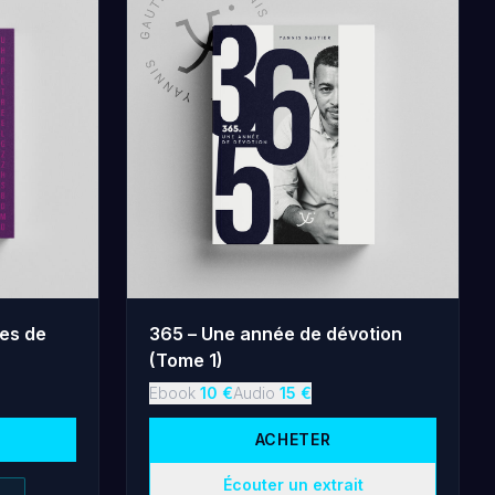
es de
365 – Une année de dévotion
(Tome 1)
Ebook
10
€
Audio
15
€
ACHETER
Écouter un extrait