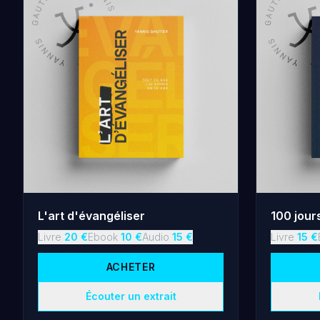
L'art d'évangéliser
100 jour
Livre
20
€
Ebook
10
€
Audio
15
€
Livre
15
€
ACHETER
Écouter un extrait