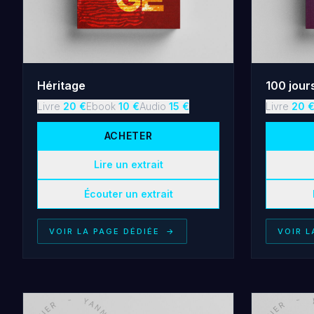
Héritage
100 jour
Livre
20
€
Ebook
10
€
Audio
15
€
Livre
20
ACHETER
Lire un extrait
Écouter un extrait
VOIR LA PAGE DÉDIÉE
→
VOIR L