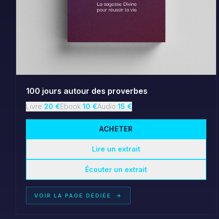
100 jours autour des proverbes
Livre
20
€
Ebook
10
€
Audio
15
€
ACHETER
Lire un extrait
Écouter un extrait
VOIR LA PAGE DÉDIÉE
→