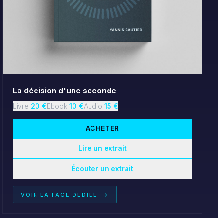
La décision d'une seconde
Livre
20
€
Ebook
10
€
Audio
15
€
ACHETER
Lire un extrait
Écouter un extrait
VOIR LA PAGE DÉDIÉE
→