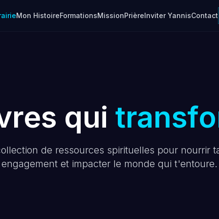
rairie
Mon Histoire
Formations
Mission
Prière
Inviter Yannis
Contact
ivres qui
transf
lection de ressources spirituelles pour nourrir ta f
engagement et impacter le monde qui t'entoure.