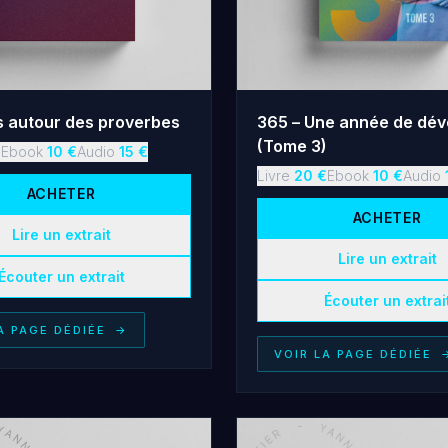
s autour des proverbes
365 – Une année de dév
(Tome 3)
€
Ebook
10
€
Audio
15
€
Livre
20
€
Ebook
10
€
Audio
ACHETER
ACHETER
Lire un extrait
Lire un extrait
Écouter un extrait
Écouter un extrai
A PAGE DÉDIÉE
→
VOIR LA PAGE DÉDIÉE