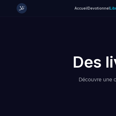
Accueil
Devotionnel
Lib
Des l
Découvre une col