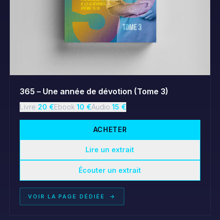
365 – Une année de dévotion (Tome 3)
Livre
20
€
Ebook
10
€
Audio
15
€
ACHETER
Lire un extrait
Écouter un extrait
VOIR LA PAGE DÉDIÉE
→