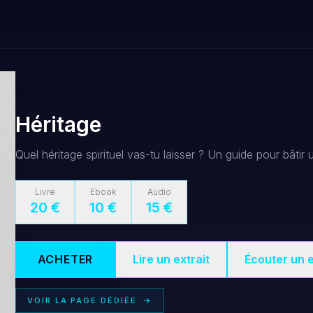
Héritage
Quel héritage spirituel vas-tu laisser ? Un guide pour bâtir 
Livre
Ebook
Audio
20
€
10
€
15
€
ACHETER
Lire un extrait
Écouter un e
VOIR LA PAGE DÉDIÉE
→