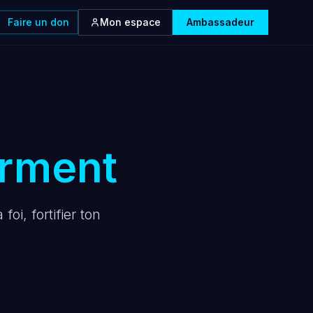
Faire un don
Mon espace
Ambassadeur
orment
oi, fortifier ton